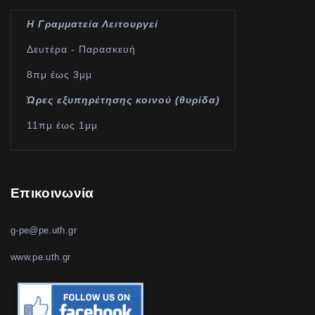
Η Γραμματεία Λειτουργεί
Δευτέρα - Παρασκευή
8πμ έως 3μμ
Ώρες εξυπηρέτησης κοινού (θυρίδα)
11πμ έως 1μμ
Επικοινωνία
g-pe@pe.uth.gr
www.pe.uth.gr