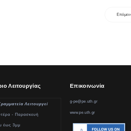
Επόμεν
ιο Λειτουργίας
Επικοινωνία
g-pe@pe.uth.gr
Γραμματεία Λειτουργεί
www.pe.uth.gr
υτέρα - Παρασκευή
μ έως 3μμ