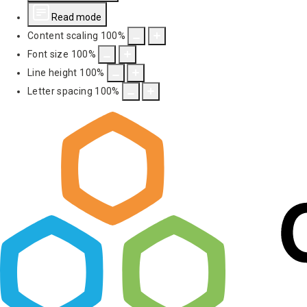
Read mode
Content scaling
100
%
Font size
100
%
Line height
100
%
Letter spacing
100
%