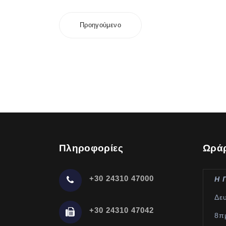
Προηγούμενο
Πληροφορίες
Ωράρ
+30 24310 47000
Η 
Δε
+30 24310 47042
8π