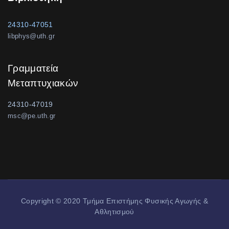
24310-47051
libphys@uth.gr
Γραμματεία
Μεταπτυχιακών
24310-47019
msc@pe.uth.gr
Copyright © 2020 Τμήμα Επιστήμης Φυσικής Αγωγής &
Αθλητισμού