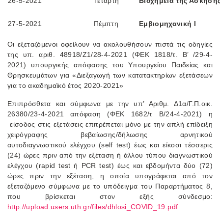
26-5-2021
Τετάρτη
Βιοχημεία της Άσκηση
27-5-2021
Πέμπτη
Εμβιομηχανική Ι
Οι εξεταζόμενοι οφείλουν να ακολουθήσουν πιστά τις οδηγίες
της υπ. αριθ. 48918/Ζ1/28-4-2021 (ΦΕΚ 1818/τ. Β’ /29-4-
2021) υπουργικής απόφασης του Υπουργείου Παιδείας και
Θρησκευμάτων για «Διεξαγωγή των κατατακτηρίων εξετάσεων
για το ακαδημαϊκό έτος 2020-2021»
Επιπρόσθετα και σύμφωνα με την υπ’ Αριθμ. Δ1α/Γ.Π.οικ.
26380/23-4-2021 απόφαση (ΦΕΚ 1682/τ Β/24-4-2021) η
είσοδος στις εξετάσεις επιτρέπεται μόνο με την απλή επίδειξη
χειρόγραφης βεβαίωσης/δήλωσης αρνητικού
αυτοδιαγνωστικού ελέγχου (self test) έως και είκοσι τέσσερις
(24) ώρες πριν από την εξέταση ή άλλου τύπου διαγνωστικού
ελέγχου (rapid test ή PCR test) έως και εβδομήντα δύο (72)
ώρες πριν την εξέταση, η οποία υπογράφεται από τον
εξεταζόμενο σύμφωνα με το υπόδειγμα του Παραρτήματος 8,
που βρίσκεται στον εξής σύνδεσμο:
http://upload.users.uth.gr/files/dhlosi_COVID_19.pdf