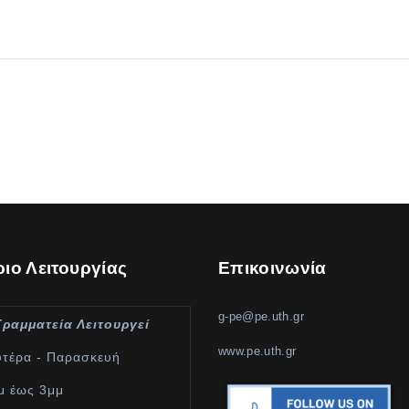
ιο Λειτουργίας
Επικοινωνία
g-pe@pe.uth.gr
Γραμματεία Λειτουργεί
www.pe.uth.gr
υτέρα - Παρασκευή
μ έως 3μμ