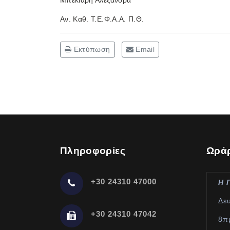
Μπεκιάρη Αλεξάνδρα
Αν. Καθ. Τ.Ε.Φ.Α.Α. Π.Θ.
Εκτύπωση
Email
Πληροφορίες
Ωράρ
+30 24310 47000
Η 
Δε
+30 24310 47042
8π