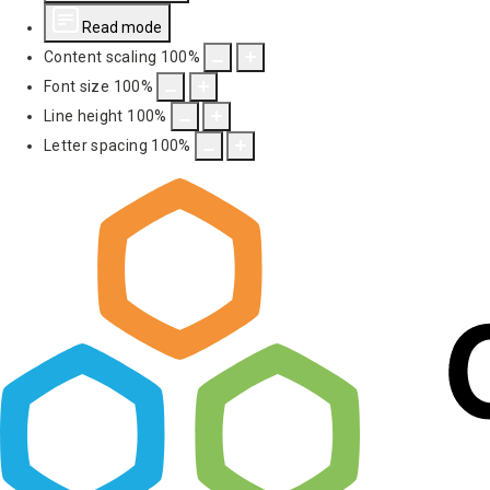
Read mode
Content scaling
100
%
Font size
100
%
Line height
100
%
Letter spacing
100
%