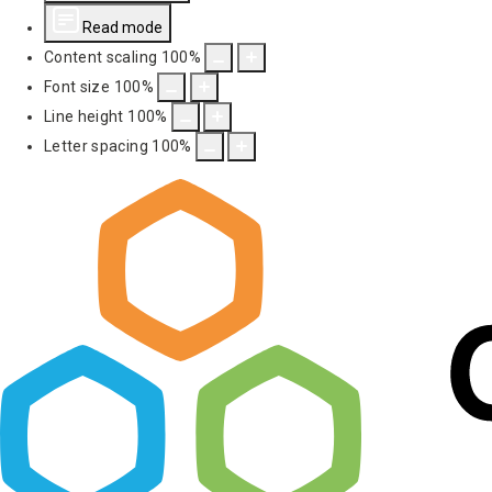
Read mode
Content scaling
100
%
Font size
100
%
Line height
100
%
Letter spacing
100
%