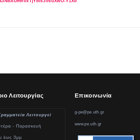
Ija3NbAUmnvxTjYbis3V6uXwO-Y1Xo
ιο Λειτουργίας
Επικοινωνία
g-pe@pe.uth.gr
Γραμματεία Λειτουργεί
www.pe.uth.gr
υτέρα - Παρασκευή
μ έως 3μμ