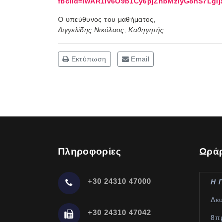
fbclid=IwAR1lv6O9b1Cy6pjZhbMziyG8hS7Lg
Ο υπεύθυνος του μαθήματος,
Διγγελίδης Νικόλαος, Καθηγητής
Εκτύπωση
Email
Πληροφορίες
Ωράρ
+30 24310 47000
Η 
Δε
+30 24310 47042
8π