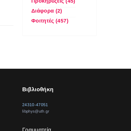
Προκηρύξεις (45)
Διάφορα (2)
Φοιτητές (457)
Βιβλιοθήκη
24310-47051
libphys@uth.gr
Γραμματεία